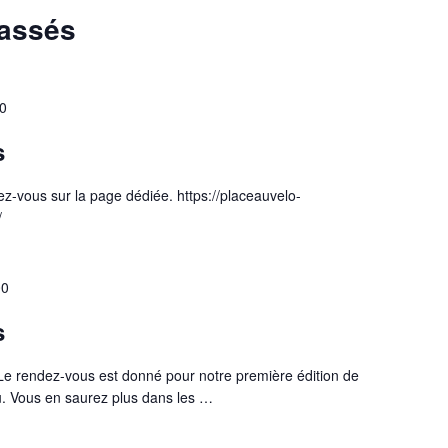
passés
0
s
ez-vous sur la page dédiée. https://placeauvelo-
/
00
s
e rendez-vous est donné pour notre première édition de
. Vous en saurez plus dans les …