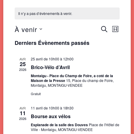
Il n’y a pas d’évènements à venir.
À venir
Recherche
Navigat
RECHERCHE
LISTE
de
et
Sélectionnez
vues
Derniers Évènements passés
une
navigation
Évènem
date.
de
25 avril de 10h00
à
12h00
AVR
vues
25
Brico-Vélo d’Avril
2026
Évènemen
Montaigu - Place du Champ de Foire, a coté de la
Maison de la Presse
15, Place du champ de Foire,
Montaigu, MONTAIGU-VENDEE
Gratuit
11 avril de 10h00
à
18h30
AVR
11
Bourse aux vélos
2026
Esplanade de la salle des Douves
Place de l'Hôtel de
Ville - Montaigu, MONTAIGU-VENDEE