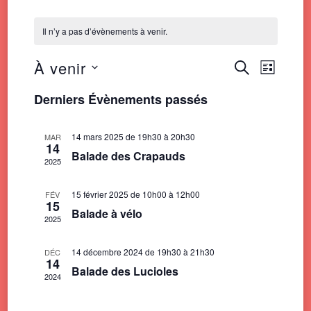
Il n’y a pas d’évènements à venir.
À venir
Recherche
Navigat
RECHERCHE
LISTE
de
et
Sélectionnez
vues
Derniers Évènements passés
une
navigation
Évènem
date.
de
14 mars 2025 de 19h30
à
20h30
MAR
vues
14
Balade des Crapauds
2025
Évènemen
15 février 2025 de 10h00
à
12h00
FÉV
15
Balade à vélo
2025
14 décembre 2024 de 19h30
à
21h30
DÉC
14
Balade des Lucioles
2024