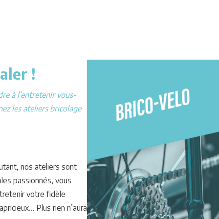
ler !
re à l’entretenir vous-
z les ateliers bricolage
utant, nos ateliers sont
oles passionnés, vous
retenir votre fidèle
capricieux… Plus rien n’aura