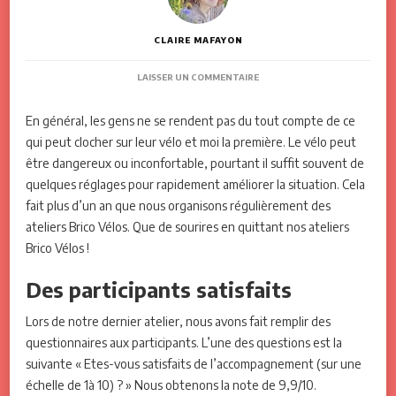
CLAIRE MAFAYON
SUR
LAISSER UN COMMENTAIRE
BLOG#07
–
En général, les gens ne se rendent pas du tout compte de ce
L’ATELIER
BRICO
qui peut clocher sur leur vélo et moi la première. Le vélo peut
VÉLO,
être dangereux ou inconfortable, pourtant il suffit souvent de
TU
NE
quelques réglages pour rapidement améliorer la situation. Cela
SAIS
fait plus d’un an que nous organisons régulièrement des
PAS
QUE
ateliers Brico Vélos. Que de sourires en quittant nos ateliers
TU
Brico Vélos !
EN
AS
BESOIN
Des participants satisfaits
!
Lors de notre dernier atelier, nous avons fait remplir des
questionnaires aux participants. L’une des questions est la
suivante « Etes-vous satisfaits de l’accompagnement (sur une
échelle de 1à 10) ? » Nous obtenons la note de 9,9/10.