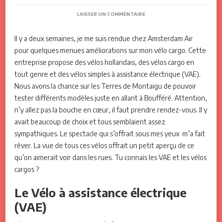
SUR
LAISSER UN COMMENTAIRE
BLOG#01
–
Il y a deux semaines, je me suis rendue chez Amsterdam Air
ET
SI
pour quelques menues améliorations sur mon vélo cargo. Cette
ON
entreprise propose des vélos hollandais, des vélos cargo en
RÊVAIT
UN
tout genre et des vélos simples à assistance électrique (VAE).
PEU
Nous avons la chance sur les Terres de Montaigu de pouvoir
?
tester différents modèles juste en allant à Boufféré. Attention,
n’y allez pas la bouche en cœur, il faut prendre rendez-vous. Il y
avait beaucoup de choix et tous semblaient assez
sympathiques. Le spectacle qui s’offrait sous mes yeux m’a fait
rêver. La vue de tous ces vélos offrait un petit aperçu de ce
qu’on aimerait voir dans les rues. Tu connais les VAE et les vélos
cargos ?
Le Vélo à assistance électrique
(VAE)